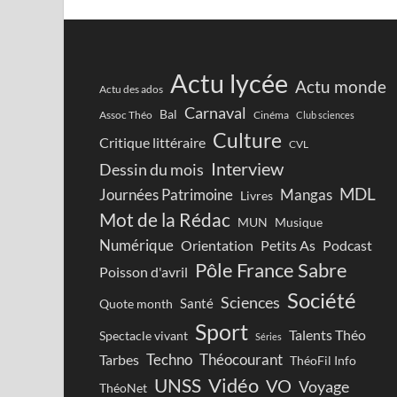
Actu lycée
Actu monde
Actu des ados
Carnaval
Bal
Assoc Théo
Cinéma
Club sciences
Culture
Critique littéraire
CVL
Interview
Dessin du mois
MDL
Journées Patrimoine
Mangas
Livres
Mot de la Rédac
Musique
MUN
Numérique
Orientation
Petits As
Podcast
Pôle France Sabre
Poisson d'avril
Société
Sciences
Santé
Quote month
Sport
Talents Théo
Spectacle vivant
Séries
Techno
Théocourant
Tarbes
ThéoFil Info
Vidéo
UNSS
VO
Voyage
ThéoNet