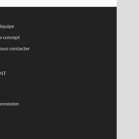
’équipe
e concept
ous contacter
NT
onnexion