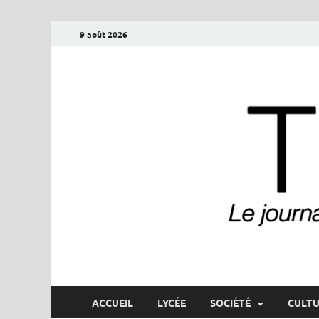
9 août 2026
ThéoNet
le journal numérique du lycée Théophile-Gautier
ACCUEIL
LYCÉE
SOCIÉTÉ
CULTU