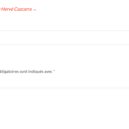
ar Hervé Cazcarra
→
ligatoires sont indiqués avec
*