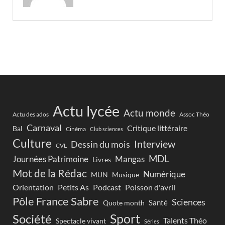
Actu lycée
Actu monde
Actu des ados
Assoc Théo
Carnaval
Critique littéraire
Bal
Cinéma
Club sciences
Culture
Interview
Dessin du mois
CVL
MDL
Journées Patrimoine
Mangas
Livres
Mot de la Rédac
Numérique
Musique
MUN
Orientation
Petits As
Podcast
Poisson d'avril
Pôle France Sabre
Sciences
Santé
Quote month
Sport
Société
Talents Théo
Spectacle vivant
Séries