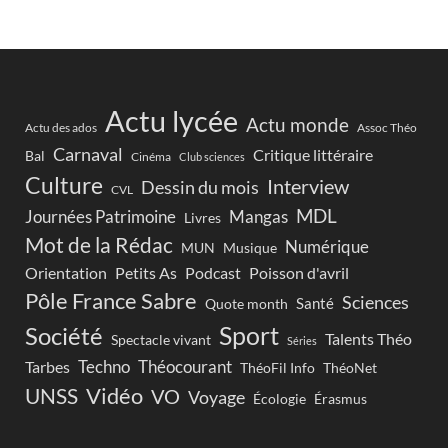
Actu lycée
Actu monde
Actu des ados
Assoc Théo
Carnaval
Critique littéraire
Bal
Cinéma
Club sciences
Culture
Interview
Dessin du mois
CVL
MDL
Journées Patrimoine
Mangas
Livres
Mot de la Rédac
Numérique
Musique
MUN
Orientation
Petits As
Podcast
Poisson d'avril
Pôle France Sabre
Sciences
Santé
Quote month
Sport
Société
Talents Théo
Spectacle vivant
Séries
Techno
Théocourant
Tarbes
ThéoFil Info
ThéoNet
Vidéo
UNSS
VO
Voyage
Écologie
Érasmus