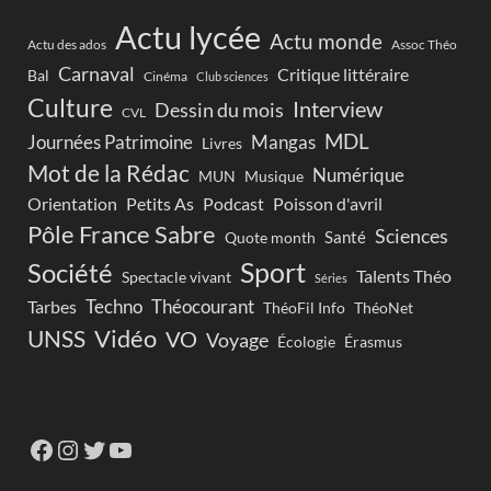
Actu lycée
Actu monde
Actu des ados
Assoc Théo
Carnaval
Critique littéraire
Bal
Cinéma
Club sciences
Culture
Interview
Dessin du mois
CVL
MDL
Journées Patrimoine
Mangas
Livres
Mot de la Rédac
Numérique
Musique
MUN
Orientation
Petits As
Podcast
Poisson d'avril
Pôle France Sabre
Sciences
Santé
Quote month
Sport
Société
Talents Théo
Spectacle vivant
Séries
Techno
Théocourant
Tarbes
ThéoFil Info
ThéoNet
Vidéo
UNSS
VO
Voyage
Écologie
Érasmus