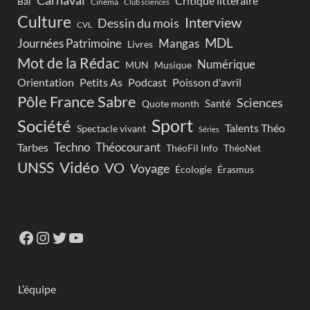
Carnaval
Critique littéraire
Bal
Cinéma
Club sciences
Culture
Interview
Dessin du mois
CVL
MDL
Journées Patrimoine
Mangas
Livres
Mot de la Rédac
Numérique
Musique
MUN
Orientation
Petits As
Podcast
Poisson d'avril
Pôle France Sabre
Sciences
Santé
Quote month
Sport
Société
Talents Théo
Spectacle vivant
Séries
Techno
Théocourant
Tarbes
ThéoFil Info
ThéoNet
Vidéo
UNSS
VO
Voyage
Écologie
Érasmus
L’équipe