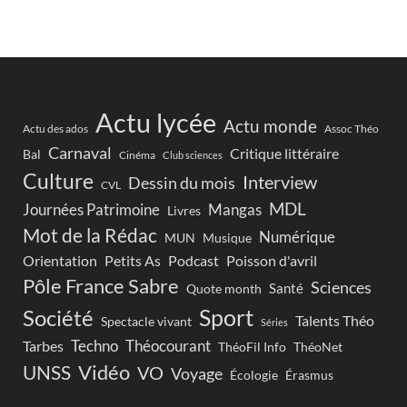
Actu lycée
Actu monde
Actu des ados
Assoc Théo
Carnaval
Critique littéraire
Bal
Cinéma
Club sciences
Culture
Interview
Dessin du mois
CVL
MDL
Journées Patrimoine
Mangas
Livres
Mot de la Rédac
Numérique
Musique
MUN
Orientation
Petits As
Podcast
Poisson d'avril
Pôle France Sabre
Sciences
Santé
Quote month
Sport
Société
Talents Théo
Spectacle vivant
Séries
Techno
Théocourant
Tarbes
ThéoFil Info
ThéoNet
Vidéo
UNSS
VO
Voyage
Écologie
Érasmus