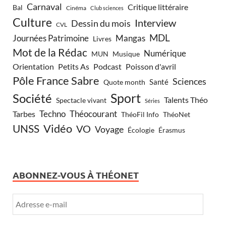
Carnaval
Critique littéraire
Bal
Cinéma
Club sciences
Culture
Interview
Dessin du mois
CVL
MDL
Journées Patrimoine
Mangas
Livres
Mot de la Rédac
Numérique
Musique
MUN
Orientation
Petits As
Podcast
Poisson d'avril
Pôle France Sabre
Sciences
Santé
Quote month
Sport
Société
Talents Théo
Spectacle vivant
Séries
Techno
Théocourant
Tarbes
ThéoFil Info
ThéoNet
Vidéo
UNSS
VO
Voyage
Écologie
Érasmus
ABONNEZ-VOUS À THÉONET