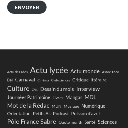
ENVOYER
Actu lycée
Actu monde
Actu des ados
Assoc Théo
Carnaval
Critique littéraire
Bal
Cinéma
Club sciences
Culture
Interview
Dessin du mois
CVL
MDL
Journées Patrimoine
Mangas
Livres
Mot de la Rédac
Numérique
Musique
MUN
Orientation
Petits As
Podcast
Poisson d'avril
Pôle France Sabre
Sciences
Santé
Quote month