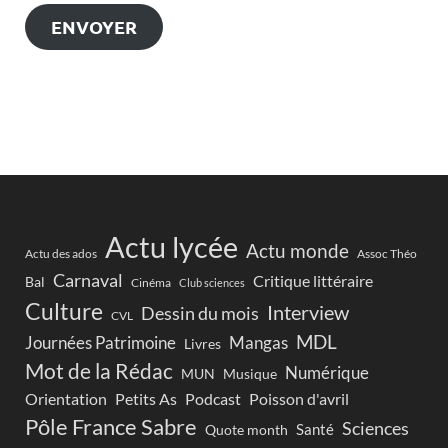
ENVOYER
Actu lycée
Actu monde
Actu des ados
Assoc Théo
Carnaval
Critique littéraire
Bal
Cinéma
Club sciences
Culture
Interview
Dessin du mois
CVL
MDL
Journées Patrimoine
Mangas
Livres
Mot de la Rédac
Numérique
Musique
MUN
Orientation
Petits As
Podcast
Poisson d'avril
Pôle France Sabre
Sciences
Santé
Quote month