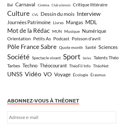
Carnaval
Critique littéraire
Bal
Cinéma
Club sciences
Culture
Interview
Dessin du mois
CVL
MDL
Journées Patrimoine
Mangas
Livres
Mot de la Rédac
Numérique
Musique
MUN
Orientation
Petits As
Podcast
Poisson d'avril
Pôle France Sabre
Sciences
Santé
Quote month
Sport
Société
Talents Théo
Spectacle vivant
Séries
Techno
Théocourant
Tarbes
ThéoFil Info
ThéoNet
Vidéo
UNSS
VO
Voyage
Écologie
Érasmus
ABONNEZ-VOUS À THÉONET