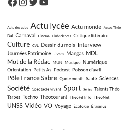
Actu lycée
Actu monde
Actu des ados
Assoc Théo
Carnaval
Critique littéraire
Bal
Cinéma
Club sciences
Culture
Interview
Dessin du mois
CVL
MDL
Journées Patrimoine
Mangas
Livres
Mot de la Rédac
Numérique
Musique
MUN
Orientation
Petits As
Podcast
Poisson d'avril
Pôle France Sabre
Sciences
Santé
Quote month
Sport
Société
Talents Théo
Spectacle vivant
Séries
Techno
Théocourant
Tarbes
ThéoFil Info
ThéoNet
Vidéo
UNSS
VO
Voyage
Écologie
Érasmus