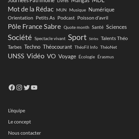
Journées Patrimoine
Mangas
Livres
Mot de la Rédac
Numérique
Musique
MUN
Orientation
Petits As
Podcast
Poisson d'avril
Pôle France Sabre
Sciences
Santé
Quote month
Sport
Société
Talents Théo
Spectacle vivant
Séries
Techno
Théocourant
Tarbes
ThéoFil Info
ThéoNet
Vidéo
UNSS
VO
Voyage
Écologie
Érasmus
L’équipe
Le concept
Nous contacter