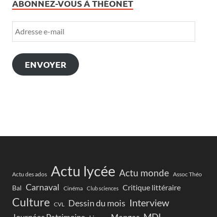
ABONNEZ-VOUS À THÉONET
ENVOYER
Actu lycée
Actu monde
Actu des ados
Assoc Théo
Carnaval
Critique littéraire
Bal
Cinéma
Club sciences
Culture
Interview
Dessin du mois
CVL
MDL