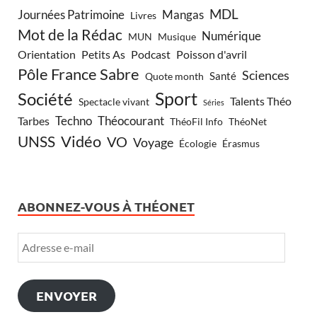
MDL
Journées Patrimoine
Mangas
Livres
Mot de la Rédac
Numérique
Musique
MUN
Orientation
Petits As
Podcast
Poisson d'avril
Pôle France Sabre
Sciences
Santé
Quote month
Sport
Société
Talents Théo
Spectacle vivant
Séries
Techno
Théocourant
Tarbes
ThéoFil Info
ThéoNet
Vidéo
UNSS
VO
Voyage
Écologie
Érasmus
ABONNEZ-VOUS À THÉONET
ENVOYER