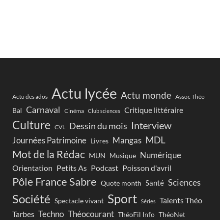
Actu lycée
Actu monde
Actu des ados
Assoc Théo
Carnaval
Critique littéraire
Bal
Cinéma
Club sciences
Culture
Interview
Dessin du mois
CVL
MDL
Journées Patrimoine
Mangas
Livres
Mot de la Rédac
Numérique
Musique
MUN
Orientation
Petits As
Podcast
Poisson d'avril
Pôle France Sabre
Sciences
Santé
Quote month
Sport
Société
Talents Théo
Spectacle vivant
Séries
Techno
Théocourant
Tarbes
ThéoFil Info
ThéoNet