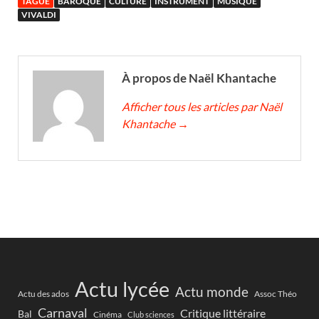
TAGUÉ
BAROQUE
CULTURE
INSTRUMENT
MUSIQUE
VIVALDI
À propos de Naël Khantache
Afficher tous les articles par Naël
Khantache
→
Actu lycée
Actu monde
Actu des ados
Assoc Théo
Carnaval
Critique littéraire
Bal
Cinéma
Club sciences