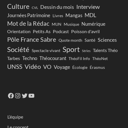
Culture
Interview
Dessin du mois
CVL
MDL
Journées Patrimoine
Mangas
Livres
Mot de la Rédac
Numérique
Musique
MUN
Orientation
Petits As
Podcast
Poisson d'avril
Pôle France Sabre
Sciences
Santé
Quote month
Sport
Société
Talents Théo
Spectacle vivant
Séries
Techno
Théocourant
Tarbes
ThéoFil Info
ThéoNet
Vidéo
UNSS
VO
Voyage
Écologie
Érasmus
L’équipe
Le concept