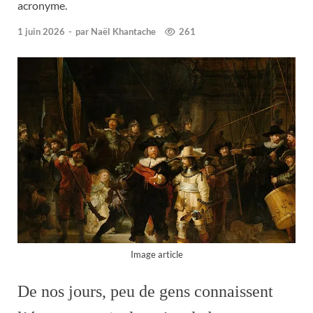
acronyme.
1 juin 2026
-
par
Naël Khantache
261
Image article
De nos jours, peu de gens connaissent