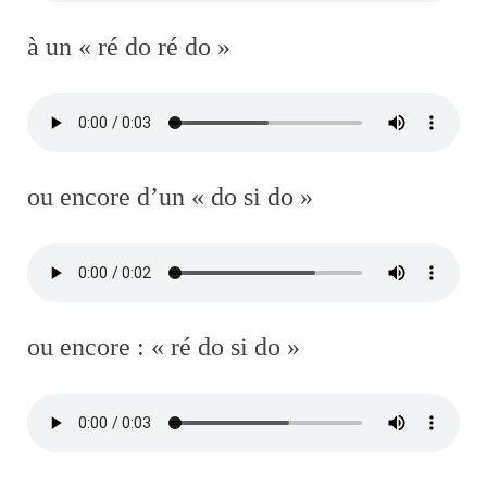
à
un « ré do ré do »
o
u encore d’un « do si do »
ou encore : « ré do si do »