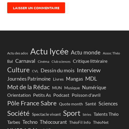
Actu lycée
Actu monde
Actu des ados
Assoc Théo
Carnaval
Critique littéraire
Bal
Cinéma
Club sciences
Culture
Interview
Dessin du mois
CVL
MDL
Journées Patrimoine
Mangas
Livres
Mot de la Rédac
Numérique
Musique
MUN
Orientation
Petits As
Podcast
Poisson d'avril
Pôle France Sabre
Sciences
Santé
Quote month
Sport
Société
Talents Théo
Spectacle vivant
Séries
Techno
Théocourant
Tarbes
ThéoFil Info
ThéoNet