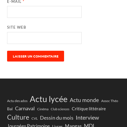
E-MAIL
*
SITE WEB
Actu lycée
Actu monde
Actu des ados
Assoc Théo
Carnaval
Critique littéraire
Bal
Cinéma
Club sciences
Culture
Interview
Dessin du mois
CVL
MDL
Journées Patrimoine
Mangas
Livres