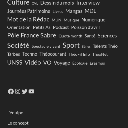
Culture
Interview
Dessin du mois
CVL
MDL
Journées Patrimoine
Mangas
Livres
Mot de la Rédac
Numérique
Musique
MUN
Orientation
Petits As
Podcast
Poisson d'avril
Pôle France Sabre
Sciences
Santé
Quote month
Sport
Société
Talents Théo
Spectacle vivant
Séries
Techno
Théocourant
Tarbes
ThéoFil Info
ThéoNet
Vidéo
UNSS
VO
Voyage
Écologie
Érasmus
L’équipe
Le concept