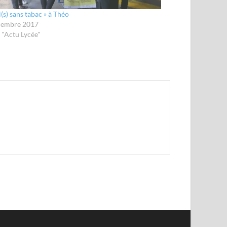
(s) sans tabac » à Théo
cembre 2017
 "Actu Lycée"