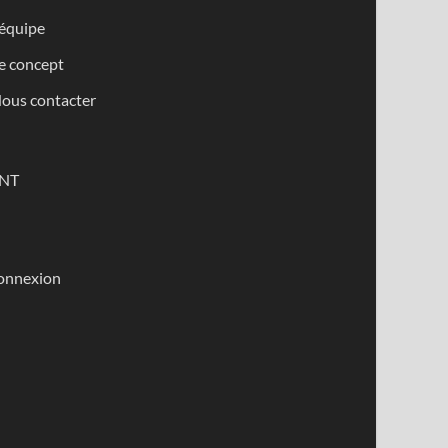
’équipe
e concept
ous contacter
NT
onnexion