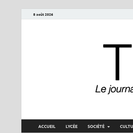
8 août 2026
ThéoNet
le journal numérique du lycée Théophile-Gautier
ACCUEIL
LYCÉE
SOCIÉTÉ
CULTU