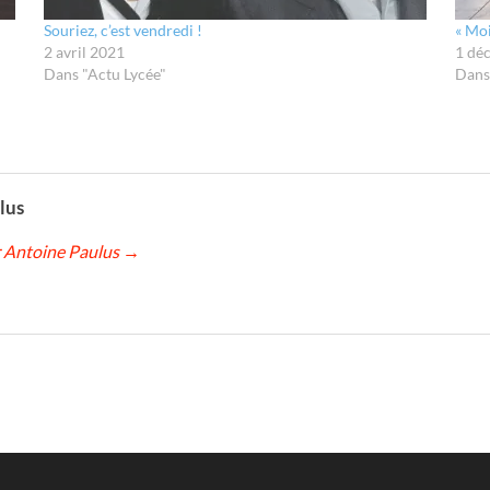
Souriez, c’est vendredi !
« Moi
2 avril 2021
1 dé
Dans "Actu Lycée"
Dans
lus
ar Antoine Paulus
→