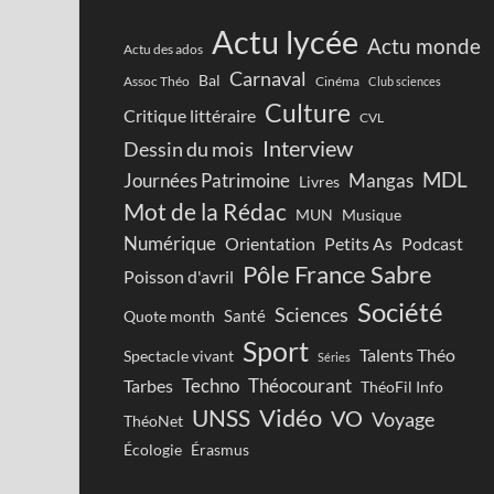
Actu lycée
Actu monde
Actu des ados
Carnaval
Bal
Assoc Théo
Cinéma
Club sciences
Culture
Critique littéraire
CVL
Interview
Dessin du mois
MDL
Journées Patrimoine
Mangas
Livres
Mot de la Rédac
Musique
MUN
Numérique
Orientation
Petits As
Podcast
Pôle France Sabre
Poisson d'avril
Société
Sciences
Santé
Quote month
Sport
Talents Théo
Spectacle vivant
Séries
Techno
Théocourant
Tarbes
ThéoFil Info
Vidéo
UNSS
VO
Voyage
ThéoNet
Écologie
Érasmus