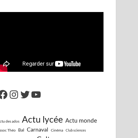
Actu lycée
Actu monde
ctu des ados
Carnaval
Bal
ssoc Théo
Cinéma
Club sciences