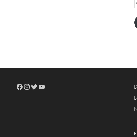
L
L
N
E