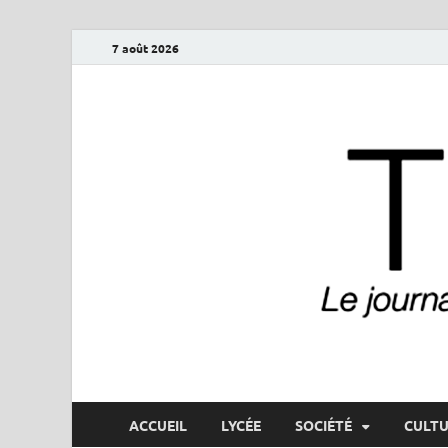
7 août 2026
ThéoNet
le journal numérique du lycée Théophile-Gautier
ACCUEIL
LYCÉE
SOCIÉTÉ
CULTU