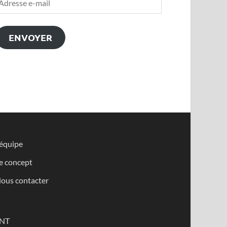
ENVOYER
’équipe
e concept
ous contacter
NT