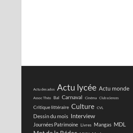
Actu lycée
Actu monde
Actu des ados
Carnaval
Bal
Assoc Théo
Cinéma
Club sciences
Culture
Critique littéraire
CVL
Interview
Dessin du mois
MDL
Journées Patrimoine
Mangas
Livres