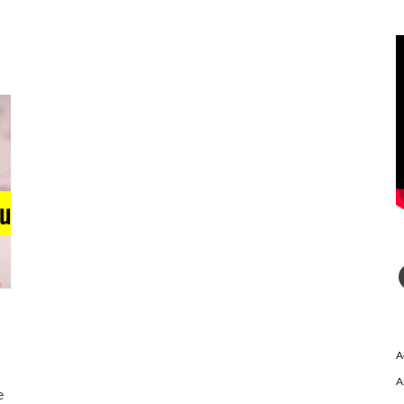
A
A
e