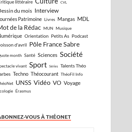
Culture
ritique littéraire
CVL
Interview
essin du mois
MDL
ournées Patrimoine
Mangas
Livres
Mot de la Rédac
Musique
MUN
Numérique
Orientation
Petits As
Podcast
Pôle France Sabre
oisson d'avril
Société
Sciences
Santé
uote month
Sport
Talents Théo
pectacle vivant
Séries
Techno
Théocourant
arbes
ThéoFil Info
Vidéo
UNSS
VO
Voyage
héoNet
cologie
Érasmus
ABONNEZ-VOUS À THÉONET